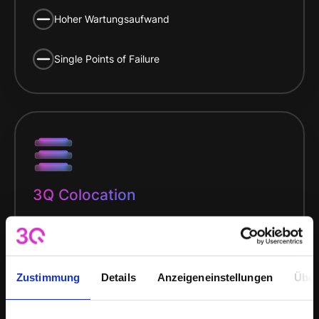
Hoher Wartungsaufwand
Single Points of Failure
3Q Colocation
Maximale Kontrolle
Zustimmung
Details
Anzeigeneinstellungen
Über
Eigene, redundante Infrastruktur