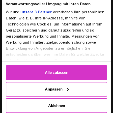
Skalierbarkeit & Hochverfügbarkeit
Verantwortungsvoller Umgang mit Ihren Daten
Wir und
unsere 3 Partner
verarbeiten Ihre persönlichen
100% Compliance
Daten, wie z. B. Ihre IP-Adresse, mithilfe von
Technologien wie Cookies, um Informationen auf Ihrem
Gerät zu speichern und darauf zuzugreifen und so
personalisierte Werbung und Inhalte, Messungen von
Werbung und Inhalten, Zielgruppenforschung sowie
Entwicklung von Angeboten zu ermöglichen. Sie
entscheiden darüber, wer Ihre Daten für welche Zwecke
nutzt. Sie können Ihre Einwilligung jederzeit über die
Cloud
Cookie-Erklärung oder durch Klicken auf das Privacy
Trigger Symbol ändern oder widerrufen
Alle zulassen
Skalierbarkeit
Wenn Sie es erlauben, würden wir auch gerne:
Anpassen
Informationen über Ihre geografische Lage
Keine Kontrolle
erfassen, welche bis auf einige Meter genau sein
Ablehnen
können
Hohe Kosten bei Skalierung