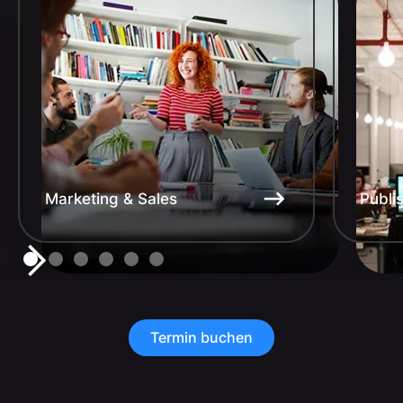
Marketing & Sales
Publi
Termin buchen