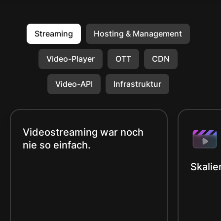
Streaming
Hosting & Management
Video-Player
OTT
CDN
Video-API
Infrastruktur
Videostreaming war noch
nie so einfach.
Skalie