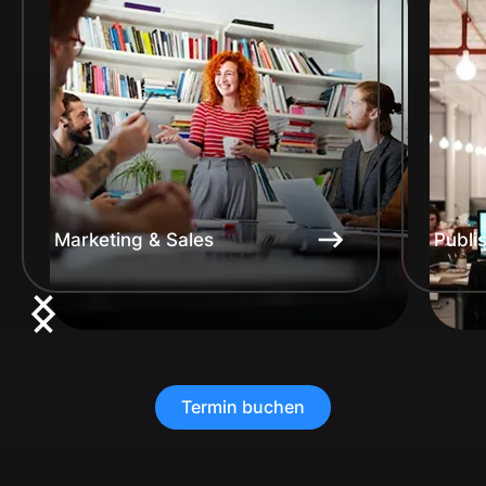
Marketing & Sales
Publi
Termin buchen