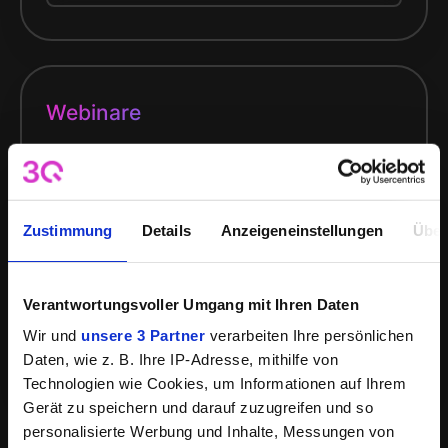
Webinare
Die beste Lösung für interaktive Online Seminare,
die sich an größere Gruppen von 20 bis mehreren
hundert Teilnehmern richten.
Zustimmung
Details
Anzeigeneinstellungen
Über
Wenn Sie Fortbildungen, Produktpräsentationen
oder Diskussionsrunden live veranstalten
möchten, dann sind Webinare die ideale Lösung.
Verantwortungsvoller Umgang mit Ihren Daten
Wir und
unsere 3 Partner
verarbeiten Ihre persönlichen
Mehr erfahren
Daten, wie z. B. Ihre IP-Adresse, mithilfe von
Technologien wie Cookies, um Informationen auf Ihrem
Gerät zu speichern und darauf zuzugreifen und so
personalisierte Werbung und Inhalte, Messungen von