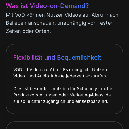
Wir verwenden Cookies, um Inhalte und Anzeigen zu
Was ist Video-on-Demand?
personalisieren, Funktionen für soziale Medien anbieten
Mit VoD können Nutzer Videos auf Abruf nach
zu können und die Zugriffe auf unsere Website zu
analysieren. Außerdem geben wir Informationen zu Ihrer
Belieben anschauen, unabhängig von festen
Verwendung unserer Website an unsere Partner für
Zeiten oder Orten.
soziale Medien, Werbung und Analysen weiter. Unsere
Partner führen diese Informationen möglicherweise mit
weiteren Daten zusammen, die Sie ihnen bereitgestellt
Flexibilität und Bequemlichkeit
haben oder die sie im Rahmen Ihrer Nutzung der Dienste
gesammelt haben.
VOD ist Video auf Abruf. Es ermöglicht Nutzern
Video- und Audio-Inhalte jederzeit abzurufen.
Dies ist besonders nützlich für Schulungsinhalte,
Produktvorstellungen oder Marketingvideos, da
sie so leichter zugänglich und einsetzbar sind.