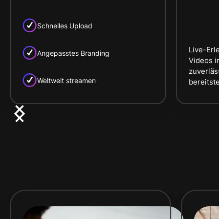
Schnelles Upload
Live-Er
Angepasstes Branding
Videos i
zuverläs
Weltweit streamen
bereitste