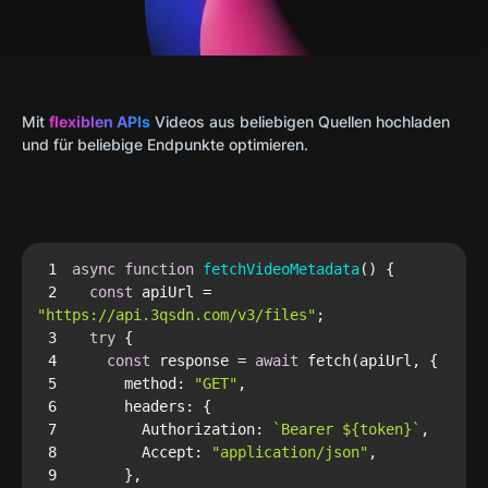
Mit
flexiblen APIs
Videos aus beliebigen Quellen hochladen
und für beliebige Endpunkte optimieren.
1
async
function
fetchVideoMetadata
(
) 
2
const
 apiUrl = 
"https://api.3qsdn.com/v3/files"
3
try
4
const
 response = 
await
5
method
: 
"GET"
6
headers
7
Authorization
: 
`Bearer 
${token}
`
8
Accept
: 
"application/json"
9