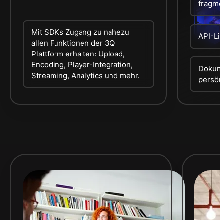
fragm
Mit SDKs Zugang zu nahezu
API-L
allen Funktionen der 3Q
Plattform erhalten: Upload,
Encoding, Player-Integration,
Dokum
Streaming, Analytics und mehr.
persö