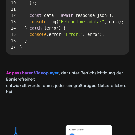
10
11
12
const
 data = 
await
13
console
.log(
"Fetched metadata:"
14
  } 
catch
15
console
.error(
"Error:"
16
17
} 
Anpassbarer Videoplayer
, der unter Berücksichtigung der
Barrierefreiheit
entwickelt wurde, damit jeder ein großartiges Nutzererlebnis
hat.