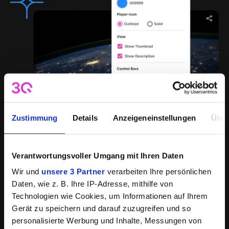
Zustimmung
Details
Anzeigeneinstellungen
Über
Schnelle, zuverlässige Videoübertragung
Verantwortungsvoller Umgang mit Ihren Daten
Adaptives Bitrate-Streaming und Multi-CDN sorgen für eine
Wir und
unsere 3 Partner
verarbeiten Ihre persönlichen
zuverlässige
Daten, wie z. B. Ihre IP-Adresse, mithilfe von
Übertragung von Videos in beliebiger Länge auf jedem
Technologien wie Cookies, um Informationen auf Ihrem
Endgerät, Kanal und
bei jeder Netzwerkgeschwindigkeit.
Gerät zu speichern und darauf zuzugreifen und so
personalisierte Werbung und Inhalte, Messungen von