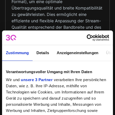
Format), um eine optimale
Übertragungsqualität und breite Kompatibilität
zu gewährleisten. Dies ermöglicht eine
effiziente und flexible Anpassung der Stream-
Qualität entsprechend der Bandbreite und des
Geräts des Endnutzers.
Zustimmung
Details
Anzeigeneinstellungen
Über
Wie kann ich den 3Q Video Player in
meine Webseite einbinden?
Verantwortungsvoller Umgang mit Ihren Daten
Sie haben mehrere Möglichkeiten, unseren
Wir und
unsere 3 Partner
verarbeiten Ihre persönlichen
Player auf Ihrer Webseite oder Ihrem Portal zu
Daten, wie z. B. Ihre IP-Adresse, mithilfe von
integrieren. Zum einen können Sie den Player
Technologien wie Cookies, um Informationen auf Ihrem
einfach mittels JavaScript oder iFrame-Code
Gerät zu speichern und darauf zuzugreifen und so
einbetten. Alternativ bietet unser Webcast-
personalisierte Werbung und Inhalte, Messungen von
Modul die Möglichkeit, eine eigene
Werbung und Inhalten, Zielgruppenforschung sowie
Landingpage zu gestalten. Diese kann