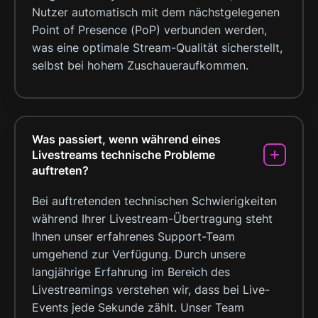
personalisieren, Funktionen für soziale Medien anbieten
Nutzer automatisch mit dem nächstgelegenen
zu können und die Zugriffe auf unsere Website zu
Point of Presence (PoP) verbunden werden,
analysieren. Außerdem geben wir Informationen zu Ihrer
was eine optimale Stream-Qualität sicherstellt,
Verwendung unserer Website an unsere Partner für
selbst bei hohem Zuschaueraufkommen.
soziale Medien, Werbung und Analysen weiter. Unsere
Partner führen diese Informationen möglicherweise mit
weiteren Daten zusammen, die Sie ihnen bereitgestellt
haben oder die sie im Rahmen Ihrer Nutzung der Dienste
Was passiert, wenn während eines
gesammelt haben.
Livestreams technische Probleme
auftreten?
Bei auftretenden technischen Schwierigkeiten
während Ihrer Livestream-Übertragung steht
Ihnen unser erfahrenes Support-Team
umgehend zur Verfügung. Durch unsere
langjährige Erfahrung im Bereich des
Livestreamings verstehen wir, dass bei Live-
Events jede Sekunde zählt. Unser Team