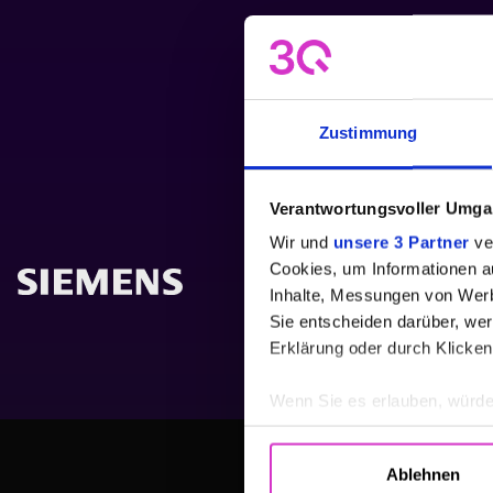
Zustimmung
Verantwortungsvoller Umgan
Wir und
unsere 3 Partner
ver
Cookies, um Informationen a
Inhalte, Messungen von Werb
Sie entscheiden darüber, wer
Erklärung oder durch Klicken
Wenn Sie es erlauben, würde
Informationen über Ih
Ihr Gerät durch aktiv
Ablehnen