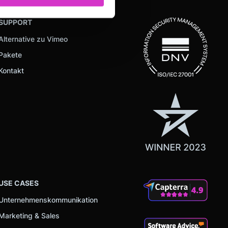
hre Präferenzen im
Abschnitt
SUPPORT
Alternative zu Vimeo
 Medien anbieten zu können
hrer Verwendung unserer
Pakete
 führen diese Informationen
Kontakt
ie im Rahmen Ihrer Nutzung
USE CASES
Unternehmenskommunikation
Marketing & Sales