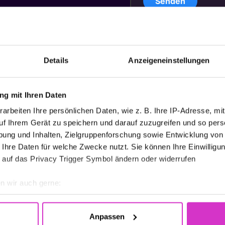
Details
Anzeigeneinstellungen
g mit Ihren Daten
arbeiten Ihre persönlichen Daten, wie z. B. Ihre IP-Adresse, mit
uf Ihrem Gerät zu speichern und darauf zuzugreifen und so pers
ung und Inhalten, Zielgruppenforschung sowie Entwicklung von
 Ihre Daten für welche Zwecke nutzt. Sie können Ihre Einwilligun
 auf das Privacy Trigger Symbol ändern oder widerrufen
n wir auch gerne:
re geografische Lage erfassen, welche bis auf einige Meter gen
es Scannen nach bestimmten Merkmalen (Fingerprinting) identifi
Anpassen