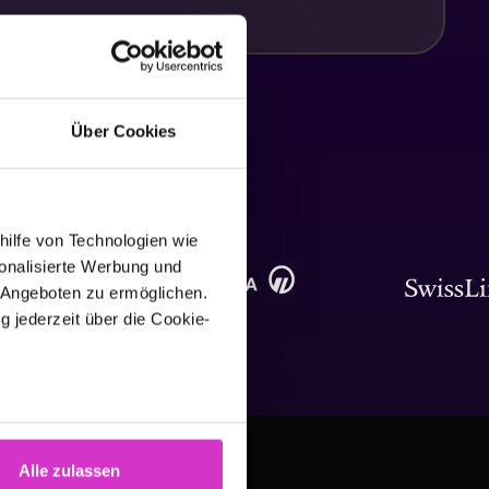
Über Cookies
hilfe von Technologien wie
onalisierte Werbung und
 Angeboten zu ermöglichen.
g jederzeit über die Cookie-
au sein können
zieren
Alle zulassen