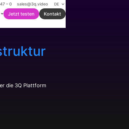
47 – 0
sales@3q.video
DE
Jetzt testen
Kontakt
struktur
ber die 3Q Plattform