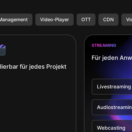
 Management
Video-Player
OTT
CDN
Vi
STREAMING
Für jeden Anw
lierbar für jedes Projekt
Livestreaming
Audiostreami
Webcasting