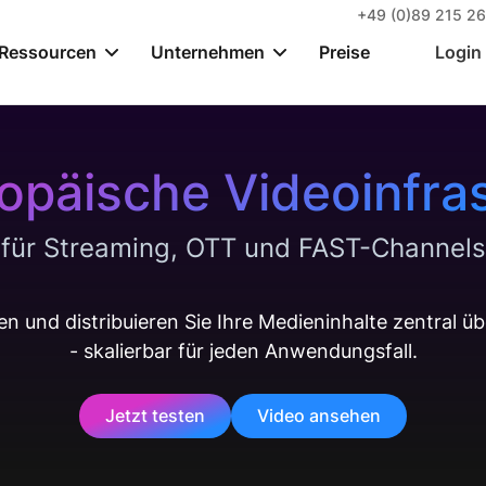
+49 (0)89 215 26
Ressourcen
Unternehmen
Preise
Login
opäische Videoinfra
für Streaming, OTT und FAST-Channels
n und distribuieren Sie Ihre Medieninhalte zentral ü
- skalierbar für jeden Anwendungsfall.
Jetzt testen
Video ansehen