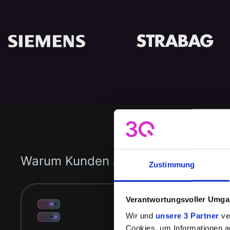
Warum Kunden auf 3Q setzen?
Zustimmung
Verantwortungsvoller Umgan
Wir und
unsere 3 Partner
ver
Cookies, um Informationen a