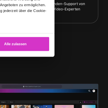
g und
Premium Kunden-Support von
 Angeboten zu ermöglichen.
erfahrenen Video-Experten
g jederzeit über die Cookie-
au sein können
zieren
Alle zulassen
hre Präferenzen im
Abschnitt
 Medien anbieten zu können
hrer Verwendung unserer
 führen diese Informationen
ie im Rahmen Ihrer Nutzung