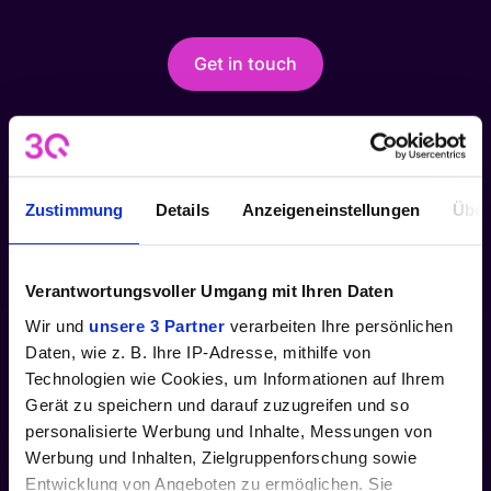
Get in touch
Zustimmung
Details
Anzeigeneinstellungen
Über
Verantwortungsvoller Umgang mit Ihren Daten
Ready to get started?
Wir und
unsere 3 Partner
verarbeiten Ihre persönlichen
Daten, wie z. B. Ihre IP-Adresse, mithilfe von
Technologien wie Cookies, um Informationen auf Ihrem
Try it free for 7 days
Gerät zu speichern und darauf zuzugreifen und so
personalisierte Werbung und Inhalte, Messungen von
Werbung und Inhalten, Zielgruppenforschung sowie
Flexible Pricing Model
Entwicklung von Angeboten zu ermöglichen. Sie