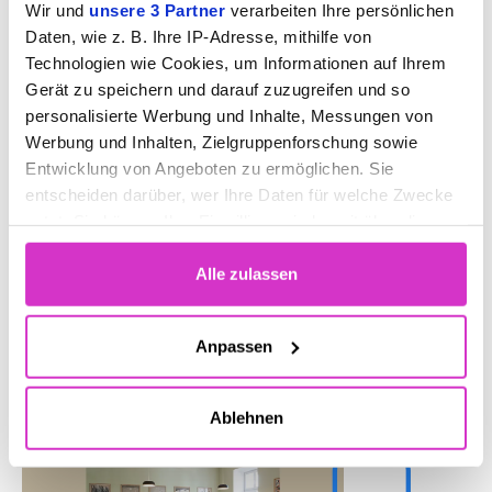
Wir und
unsere 3 Partner
verarbeiten Ihre persönlichen
Position your company and lead industry conversations with
Daten, wie z. B. Ihre IP-Adresse, mithilfe von
your own corporate podcasts.
Technologien wie Cookies, um Informationen auf Ihrem
Easily create, publish, and manage your podcasts from a
Gerät zu speichern und darauf zuzugreifen und so
single platform.
personalisierte Werbung und Inhalte, Messungen von
Werbung und Inhalten, Zielgruppenforschung sowie
Analyze metrics and overall performance
Entwicklung von Angeboten zu ermöglichen. Sie
entscheiden darüber, wer Ihre Daten für welche Zwecke
Centralised upload management to Spotify etc.
nutzt. Sie können Ihre Einwilligung jederzeit über die
Cookie-Erklärung oder durch Klicken auf das Privacy
Trigger Symbol ändern oder widerrufen
Alle zulassen
Use podcast content to expand and grow your brand
Wenn Sie es erlauben, würden wir auch gerne:
Anpassen
Informationen über Ihre geografische Lage
erfassen, welche bis auf einige Meter genau sein
Ablehnen
können
Ihr Gerät durch aktives Scannen nach
bestimmten Merkmalen (Fingerprinting) identifizieren