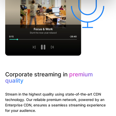
Erfahren Sie mehr darüber, wie Ihre persönlichen Daten
verarbeitet werden, und legen Sie Ihre Präferenzen im
Abschnitt Einzelheiten
fest.
Wir verwenden Cookies, um Inhalte und Anzeigen zu
personalisieren, Funktionen für soziale Medien anbieten
zu können und die Zugriffe auf unsere Website zu
analysieren. Außerdem geben wir Informationen zu Ihrer
Verwendung unserer Website an unsere Partner für
soziale Medien, Werbung und Analysen weiter. Unsere
Partner führen diese Informationen möglicherweise mit
Corporate streaming in
premium
weiteren Daten zusammen, die Sie ihnen bereitgestellt
quality
haben oder die sie im Rahmen Ihrer Nutzung der Dienste
gesammelt haben.
Stream in the highest quality using state-of-the-art CDN
technology. Our reliable premium network, powered by an
Enterprise CDN, ensures a seamless streaming experience
for your audience.