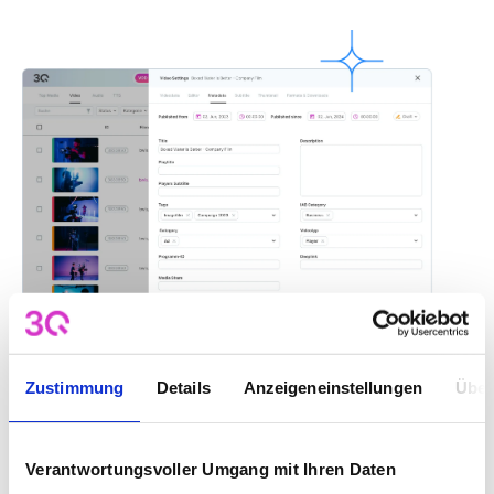
Zustimmung
Details
Anzeigeneinstellungen
Über
Interactive and engaging
podcasts
Verantwortungsvoller Umgang mit Ihren Daten