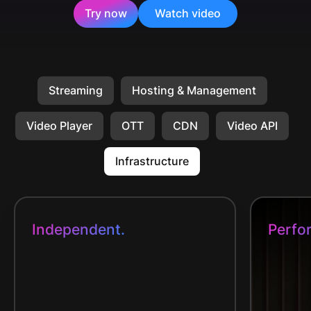
Try now
Watch video
Streaming
Hosting & Management
Video Player
OTT
CDN
Video API
Infrastructure
Independent.
Perfo