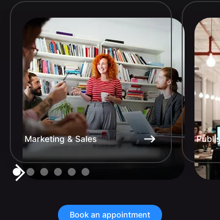
Marketing & Sales
Publi
Book an appointment