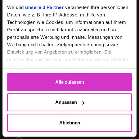
Wir und
unsere 3 Partner
verarbeiten Ihre persönlichen
Proprietary, Redundant Infrastructure
Daten, wie z. B. Ihre IP-Adresse, mithilfe von
Technologien wie Cookies, um Informationen auf Ihrem
Scalability & High Availability
Gerät zu speichern und darauf zuzugreifen und so
personalisierte Werbung und Inhalte, Messungen von
100% Compliance
Werbung und Inhalten, Zielgruppenforschung sowie
Entwicklung von Angeboten zu ermöglichen. Sie
entscheiden darüber, wer Ihre Daten für welche Zwecke
nutzt. Sie können Ihre Einwilligung jederzeit über die
Cookie-Erklärung oder durch Klicken auf das Privacy
Trigger Symbol ändern oder widerrufen
Alle zulassen
Wenn Sie es erlauben, würden wir auch gerne:
Cloud
Anpassen
Informationen über Ihre geografische Lage
erfassen, welche bis auf einige Meter genau sein
Ablehnen
Scalability
können
Ihr Gerät durch aktives Scannen nach