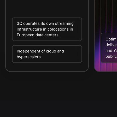
3Q operates its own streaming
infrastructure in colocations in
European data centers.
Optimi
delive
and Yo
Independent of cloud and
public
hyperscalers.