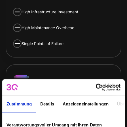
High Infrastructure Investment
High Maintenance Overhead
Single Points of Failure
3Q Colocation
Zustimmung
Details
Anzeigeneinstellungen
Über
Maximum Control
Verantwortungsvoller Umgang mit Ihren Daten