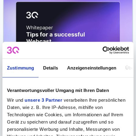
Zustimmung
Details
Anzeigeneinstellungen
Über
Verantwortungsvoller Umgang mit Ihren Daten
Wir und
unsere 3 Partner
verarbeiten Ihre persönlichen
Daten, wie z. B. Ihre IP-Adresse, mithilfe von
White Paper - Webcasting Tipps
Technologien wie Cookies, um Informationen auf Ihrem
5 Oct
Gerät zu speichern und darauf zuzugreifen und so
personalisierte Werbung und Inhalte, Messungen von