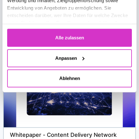
Werbung und Inhalten, Zielgruppenforschung sowie
Entwicklung von Angeboten zu ermöglichen. Sie
entscheiden darüber, wer Ihre Daten für welche Zwecke
nutzt. Sie können Ihre Einwilligung jederzeit über die
Solutions
Cookie-Erklärung oder durch Klicken auf das Privacy
Trigger Symbol ändern oder widerrufen
Alle zulassen
Developers
Wenn Sie es erlauben, würden wir auch gerne:
Anpassen
Informationen über Ihre geografische Lage
Partners
erfassen, welche bis auf einige Meter genau sein
Ablehnen
können
Ihr Gerät durch aktives Scannen nach
Resources
bestimmten Merkmalen (Fingerprinting) identifizieren
Erfahren Sie mehr darüber, wie Ihre persönlichen Daten
verarbeitet werden, und legen Sie Ihre Präferenzen im
Abschnitt Einzelheiten
fest.
Company
Whitepaper - Content Delivery Network
Wir verwenden Cookies, um Inhalte und Anzeigen zu