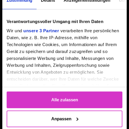
Zustimmung
Details
Anzeigeneinstellungen
Über
Article
Knowledge Base
Verantwortungsvoller Umgang mit Ihren Daten
Downloads
Wir und
unsere 3 Partner
verarbeiten Ihre persönlichen
Customer Support
Daten, wie z. B. Ihre IP-Adresse, mithilfe von
Technologien wie Cookies, um Informationen auf Ihrem
Gerät zu speichern und darauf zuzugreifen und so
FEATURES
personalisierte Werbung und Inhalte, Messungen von
Live Streaming
Werbung und Inhalten, Zielgruppenforschung sowie
Audio Streaming
Entwicklung von Angeboten zu ermöglichen. Sie
entscheiden darüber, wer Ihre Daten für welche Zwecke
Webcasting
nutzt. Sie können Ihre Einwilligung jederzeit über die
Webinar
Cookie-Erklärung oder durch Klicken auf das Privacy
Video-AI
Trigger Symbol ändern oder widerrufen
Alle zulassen
Video Analytics
Wenn Sie es erlauben, würden wir auch gerne:
Monetization
Anpassen
Informationen über Ihre geografische Lage
China Delivery