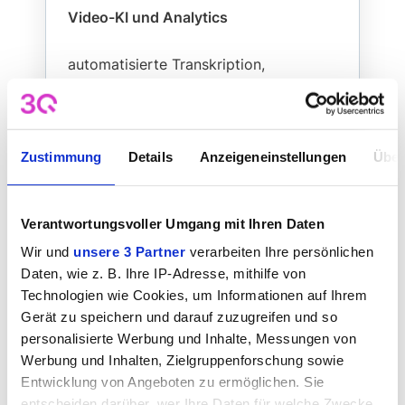
Video-KI und Analytics
automatisierte Transkription,
Untertitelung und tiefe
Nutzungsanalysen.
Zustimmung
Details
Anzeigeneinstellungen
Über
Verantwortungsvoller Umgang mit Ihren Daten
Einfache Einbettung & barrierefreie
Wir und
unsere 3 Partner
verarbeiten Ihre persönlichen
Nutzung
Daten, wie z. B. Ihre IP-Adresse, mithilfe von
Technologien wie Cookies, um Informationen auf Ihrem
Sie können Streams barrierefrei per
Gerät zu speichern und darauf zuzugreifen und so
IFrame oder JavaScript einbinden –
personalisierte Werbung und Inhalte, Messungen von
auch CMP-fähig für
Werbung und Inhalten, Zielgruppenforschung sowie
datenschutzgerechte Einwilligungen.
Entwicklung von Angeboten zu ermöglichen. Sie
entscheiden darüber, wer Ihre Daten für welche Zwecke