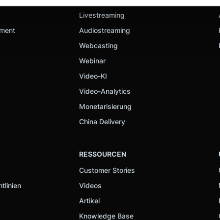
Livestreaming
nhalte und Anzeigen zu personalisieren, Funktionen für soziale
ement
Audiostreaming
Website zu analysieren. Außerdem geben wir Informationen zu I
Webcasting
r soziale Medien, Werbung und Analysen weiter. Unsere Partner
Webinar
 Daten zusammen, die Sie ihnen bereitgestellt haben oder die s
n.
Video-KI
Video-Analytics
Monetarisierung
China Delivery
RESSOURCEN
Customer Stories
tlinien
Videos
Artikel
Knowledge Base