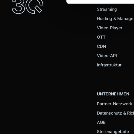
Einzelheiten
fest.
Streaming
Wir verwenden Cookies, um I
Hosting & Manag
und die Zugriffe auf unsere 
Video-Player
Website an unsere Partner fü
OTT
möglicherweise mit weiteren
der Dienste gesammelt habe
CDN
Video-API
Infrastruktur
UNTERNEHMEN
Partner-Netzwerk
Datenschutz & Rich
AGB
Stellenangebote