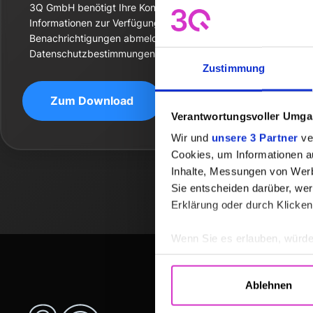
3Q GmbH benötigt Ihre Kontaktinformationen, um Ihnen die 
Informationen zur Verfügung zu stellen. Sie können sich jeder
Benachrichtigungen abmelden. Informationen zu unseren
Datenschutzbestimmungen finden Sie in unseren
Datenschutz
Zustimmung
Verantwortungsvoller Umgan
Wir und
unsere 3 Partner
ver
Cookies, um Informationen a
Inhalte, Messungen von Werb
Sie entscheiden darüber, wer
Erklärung oder durch Klicken
Wenn Sie es erlauben, würde
Informationen über Ih
Ihr Gerät durch aktiv
Ablehnen
Erfahren Sie mehr darüber, w
LÖSUNGEN