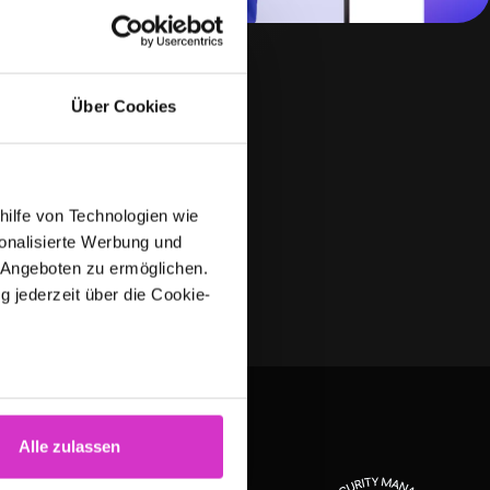
Über Cookies
hilfe von Technologien wie
onalisierte Werbung und
 Angeboten zu ermöglichen.
g jederzeit über die Cookie-
au sein können
zieren
Alle zulassen
hre Präferenzen im
Abschnitt
SUPPORT