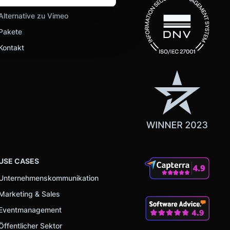
Alternative zu Vimeo
 Medien anbieten zu können
Pakete
hrer Verwendung unserer
Kontakt
 führen diese Informationen
ie im Rahmen Ihrer Nutzung
USE CASES
Unternehmenskommunikation
Marketing & Sales
Eventmanagement
Öffentlicher Sektor