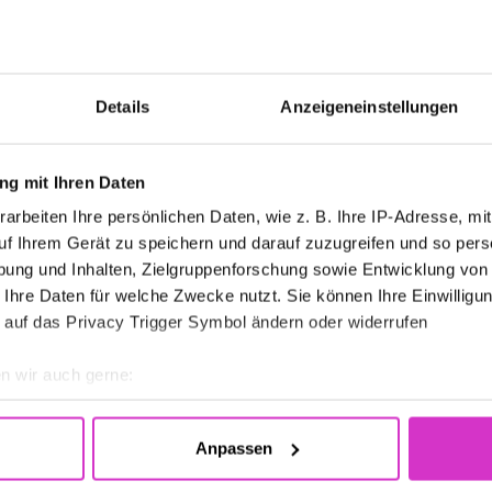
gewünschten
zeit von diesen
richtlinien
.
Details
Anzeigeneinstellungen
g mit Ihren Daten
arbeiten Ihre persönlichen Daten, wie z. B. Ihre IP-Adresse, mit
uf Ihrem Gerät zu speichern und darauf zuzugreifen und so pers
ung und Inhalten, Zielgruppenforschung sowie Entwicklung von
 Ihre Daten für welche Zwecke nutzt. Sie können Ihre Einwilligun
 auf das Privacy Trigger Symbol ändern oder widerrufen
n wir auch gerne:
re geografische Lage erfassen, welche bis auf einige Meter gen
es Scannen nach bestimmten Merkmalen (Fingerprinting) identifi
Anpassen
ie Ihre persönlichen Daten verarbeitet werden, und legen Sie I
FEATURES