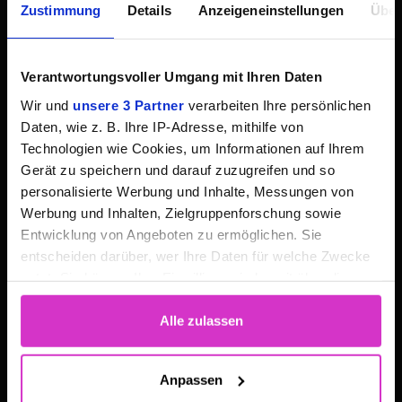
Zustimmung
Details
Anzeigeneinstellungen
Über
Videos
Artikel
Knowledge Base
Verantwortungsvoller Umgang mit Ihren Daten
Downloads
Wir und
unsere 3 Partner
verarbeiten Ihre persönlichen
Daten, wie z. B. Ihre IP-Adresse, mithilfe von
Customer Support
Technologien wie Cookies, um Informationen auf Ihrem
Gerät zu speichern und darauf zuzugreifen und so
FEATURES
personalisierte Werbung und Inhalte, Messungen von
Werbung und Inhalten, Zielgruppenforschung sowie
Livestreaming
Entwicklung von Angeboten zu ermöglichen. Sie
Audiostreaming
entscheiden darüber, wer Ihre Daten für welche Zwecke
Webcasting
nutzt. Sie können Ihre Einwilligung jederzeit über die
Webinar
Cookie-Erklärung oder durch Klicken auf das Privacy
Trigger Symbol ändern oder widerrufen
Alle zulassen
Video-KI
Video-Analytics
Wenn Sie es erlauben, würden wir auch gerne:
Anpassen
Monetarisierung
Informationen über Ihre geografische Lage