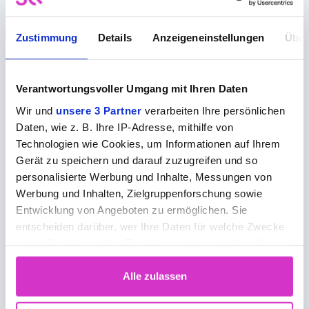
unverzichtbaren Werkzeug in der
Kommunikationsstrategie von Unternehmen
Zustimmung
Details
Anzeigeneinstellungen
Über
und Organisationen geworden. Sie ermöglichen
es, komplexe Themen einfach zu erklären,
Authentizität und Glaubwürdigkeit zu
Verantwortungsvoller Umgang mit Ihren Daten
vermitteln, Emotionen zu wecken und eine
Wir und
unsere 3 Partner
verarbeiten Ihre persönlichen
Vielzahl von Zielgruppen zu erreichen. Indem sie
Daten, wie z. B. Ihre IP-Adresse, mithilfe von
die Kraft des visuellen Storytellings nutzen,
Technologien wie Cookies, um Informationen auf Ihrem
können Unternehmen ihre Botschaften
Gerät zu speichern und darauf zuzugreifen und so
personalisierte Werbung und Inhalte, Messungen von
effektiver vermitteln und langfristige
Werbung und Inhalten, Zielgruppenforschung sowie
Beziehungen zu ihren Zielgruppen aufbauen.
Entwicklung von Angeboten zu ermöglichen. Sie
entscheiden darüber, wer Ihre Daten für welche Zwecke
nutzt. Sie können Ihre Einwilligung jederzeit über die
Cookie-Erklärung oder durch Klicken auf das Privacy
Trigger Symbol ändern oder widerrufen
Alle zulassen
Wenn Sie es erlauben, würden wir auch gerne: