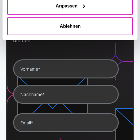
Anpassen
Newsletter
Informationen über Ihre geografische Lage
erfassen, welche bis auf einige Meter genau sein
Abonnieren Sie unseren monatlichen
Ablehnen
können
Newsletter, um immer auf dem Laufenden zu
Ihr Gerät durch aktives Scannen nach
bleiben!
bestimmten Merkmalen (Fingerprinting) identifizieren
Erfahren Sie mehr darüber, wie Ihre persönlichen Daten
verarbeitet werden, und legen Sie Ihre Präferenzen im
Abschnitt Einzelheiten
fest.
Wir verwenden Cookies, um Inhalte und Anzeigen zu
personalisieren, Funktionen für soziale Medien anbieten
zu können und die Zugriffe auf unsere Website zu
analysieren. Außerdem geben wir Informationen zu Ihrer
Verwendung unserer Website an unsere Partner für
soziale Medien, Werbung und Analysen weiter. Unsere
Partner führen diese Informationen möglicherweise mit
weiteren Daten zusammen, die Sie ihnen bereitgestellt