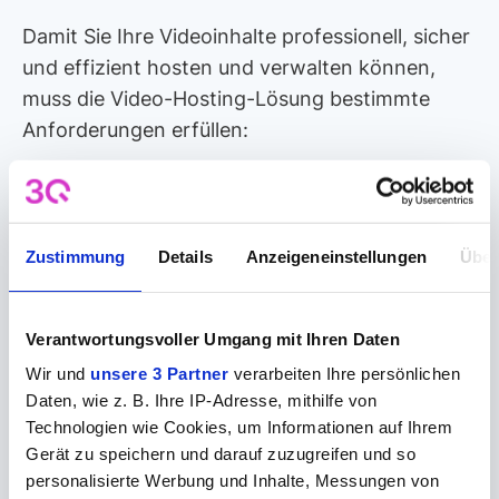
Damit Sie Ihre Videoinhalte professionell, sicher
und effizient hosten und verwalten können,
muss die Video-Hosting-Lösung bestimmte
Anforderungen erfüllen:
Hohe Videoqualität
: Videos sollten in hoher
Auflösung und mit optimaler Tonqualität
abgespielt werden können.
Zustimmung
Details
Anzeigeneinstellungen
Über
Zuverlässige Infrastruktur
: Ein leistungsfähiges
Verantwortungsvoller Umgang mit Ihren Daten
Content Delivery Network (CDN) ist notwendig,
Wir und
unsere 3 Partner
verarbeiten Ihre persönlichen
um Videos schnell und unterbrechungsfrei
Daten, wie z. B. Ihre IP-Adresse, mithilfe von
streamen zu können. Es ermöglicht die sichere
Technologien wie Cookies, um Informationen auf Ihrem
und zuverlässige Auslieferung Ihrer Videoinhalte
Gerät zu speichern und darauf zuzugreifen und so
weltweit.
personalisierte Werbung und Inhalte, Messungen von