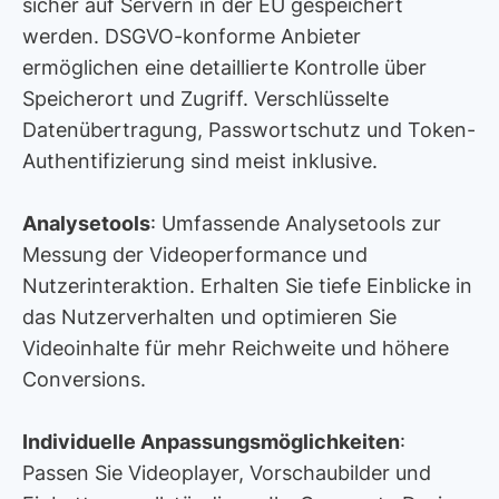
sicher auf Servern in der EU gespeichert
Wir verwenden Cookies, um Inhalte und Anzeigen zu
personalisieren, Funktionen für soziale Medien anbieten
werden. DSGVO-konforme Anbieter
zu können und die Zugriffe auf unsere Website zu
ermöglichen eine detaillierte Kontrolle über
analysieren. Außerdem geben wir Informationen zu Ihrer
Speicherort und Zugriff. Verschlüsselte
Verwendung unserer Website an unsere Partner für
Datenübertragung, Passwortschutz und Token-
soziale Medien, Werbung und Analysen weiter. Unsere
Authentifizierung sind meist inklusive.
Partner führen diese Informationen möglicherweise mit
weiteren Daten zusammen, die Sie ihnen bereitgestellt
haben oder die sie im Rahmen Ihrer Nutzung der Dienste
Analysetools
: Umfassende Analysetools zur
gesammelt haben.
Messung der Videoperformance und
Nutzerinteraktion. Erhalten Sie tiefe Einblicke in
das Nutzerverhalten und optimieren Sie
Videoinhalte für mehr Reichweite und höhere
Conversions.
Individuelle Anpassungsmöglichkeiten
:
Passen Sie Videoplayer, Vorschaubilder und