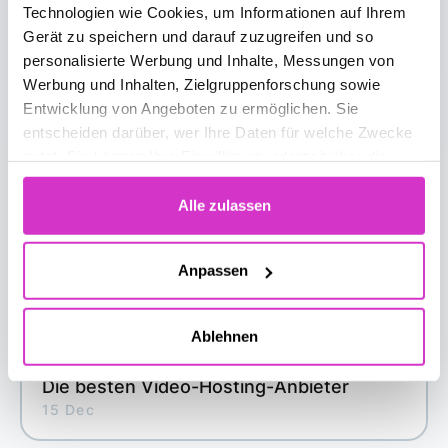
Technologien wie Cookies, um Informationen auf Ihrem
Das könnte Sie auch
Gerät zu speichern und darauf zuzugreifen und so
personalisierte Werbung und Inhalte, Messungen von
interessieren
Werbung und Inhalten, Zielgruppenforschung sowie
Entwicklung von Angeboten zu ermöglichen. Sie
entscheiden darüber, wer Ihre Daten für welche Zwecke
nutzt. Sie können Ihre Einwilligung jederzeit über die
Cookie-Erklärung oder durch Klicken auf das Privacy
Trigger Symbol ändern oder widerrufen
Alle zulassen
Wenn Sie es erlauben, würden wir auch gerne:
Anpassen
Informationen über Ihre geografische Lage
erfassen, welche bis auf einige Meter genau sein
Ablehnen
können
Ihr Gerät durch aktives Scannen nach
Die besten Video-Hosting-Anbieter
bestimmten Merkmalen (Fingerprinting) identifizieren
15 Dec
Erfahren Sie mehr darüber, wie Ihre persönlichen Daten