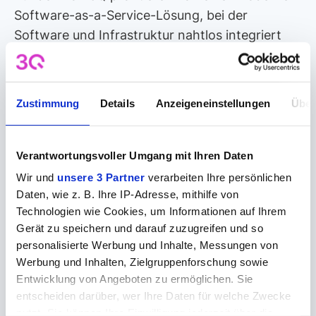
Software-as-a-Service-Lösung, bei der
Software und Infrastruktur nahtlos integriert
sind.
Zustimmung
Details
Anzeigeneinstellungen
Über
Newsletter
Verantwortungsvoller Umgang mit Ihren Daten
Wir und
unsere 3 Partner
verarbeiten Ihre persönlichen
Abonnieren Sie unseren monatlichen
Daten, wie z. B. Ihre IP-Adresse, mithilfe von
Newsletter, um immer auf dem Laufenden zu
Technologien wie Cookies, um Informationen auf Ihrem
bleiben!
Gerät zu speichern und darauf zuzugreifen und so
personalisierte Werbung und Inhalte, Messungen von
Werbung und Inhalten, Zielgruppenforschung sowie
Entwicklung von Angeboten zu ermöglichen. Sie
entscheiden darüber, wer Ihre Daten für welche Zwecke
nutzt. Sie können Ihre Einwilligung jederzeit über die