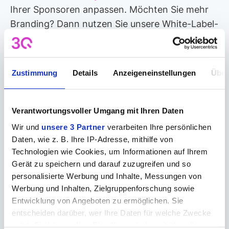
Ihrer Sponsoren anpassen. Möchten Sie mehr
Branding? Dann nutzen Sie unsere White-Label-
Lösung für eine eigene
Mediathek
– Ihr „Netflix“
auf Ihrer Webseite.
Zustimmung
Details
Anzeigeneinstellungen
Über
Live, Live to VOD, VOD
Mit 3Q können Sie Ihre audiovisuellen Inhalte in
Verantwortungsvoller Umgang mit Ihren Daten
jedem beliebigen Format anbieten, vom
Wir und
unsere 3 Partner
verarbeiten Ihre persönlichen
Livestreaming von Spielen bis hin zu
Daten, wie z. B. Ihre IP-Adresse, mithilfe von
aufgezeichneten Spielen oder Videoinhalte auf
Technologien wie Cookies, um Informationen auf Ihrem
Abruf. Veranstalten Sie Podcasts oder starten
Gerät zu speichern und darauf zuzugreifen und so
personalisierte Werbung und Inhalte, Messungen von
Sie Club-Radiodienste - alles auf einer einzigen
Werbung und Inhalten, Zielgruppenforschung sowie
leistungsstarken Plattform.
Entwicklung von Angeboten zu ermöglichen. Sie
entscheiden darüber, wer Ihre Daten für welche Zwecke
Monetarisierung
nutzt. Sie können Ihre Einwilligung jederzeit über die