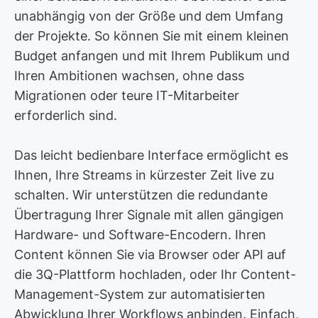
Verwendung unserer Website an unsere Partner für
unabhängig von der Größe und dem Umfang
soziale Medien, Werbung und Analysen weiter. Unsere
der Projekte. So können Sie mit einem kleinen
Partner führen diese Informationen möglicherweise mit
Budget anfangen und mit Ihrem Publikum und
weiteren Daten zusammen, die Sie ihnen bereitgestellt
Ihren Ambitionen wachsen, ohne dass
haben oder die sie im Rahmen Ihrer Nutzung der Dienste
Migrationen oder teure IT-Mitarbeiter
gesammelt haben.
erforderlich sind.
Das leicht bedienbare Interface ermöglicht es
Ihnen, Ihre Streams in kürzester Zeit live zu
schalten. Wir unterstützen die redundante
Übertragung Ihrer Signale mit allen gängigen
Hardware- und Software-Encodern. Ihren
Content können Sie via Browser oder API auf
die 3Q-Plattform hochladen, oder Ihr Content-
Management-System zur automatisierten
Abwicklung Ihrer Workflows anbinden. Einfach,