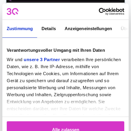
Das 3Q Videoplayer-Update, das spürbar
mehr liefert
5 Nov
Zustimmung
Details
Anzeigeneinstellungen
Über
Verantwortungsvoller Umgang mit Ihren Daten
Wir und
unsere 3 Partner
verarbeiten Ihre persönlichen
Daten, wie z. B. Ihre IP-Adresse, mithilfe von
Technologien wie Cookies, um Informationen auf Ihrem
Gerät zu speichern und darauf zuzugreifen und so
personalisierte Werbung und Inhalte, Messungen von
Werbung und Inhalten, Zielgruppenforschung sowie
Entwicklung von Angeboten zu ermöglichen. Sie
entscheiden darüber, wer Ihre Daten für welche Zwecke
Digitale Souveränität in der
nutzt. Sie können Ihre Einwilligung jederzeit über die
Videoinfrastruktur
Cookie-Erklärung oder durch Klicken auf das Privacy
5 Aug
Trigger Symbol ändern oder widerrufen
Alle zulassen