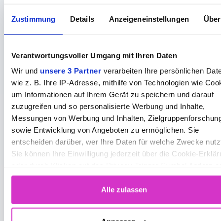
Zustimmung
Details
Anzeigeneinstellungen
Über
Verantwortungsvoller Umgang mit Ihren Daten
Wir und
unsere 3 Partner
verarbeiten Ihre persönlichen Dat
Das könnte Sie auch
wie z. B. Ihre IP-Adresse, mithilfe von Technologien wie Coo
interessieren
um Informationen auf Ihrem Gerät zu speichern und darauf
zuzugreifen und so personalisierte Werbung und Inhalte,
Messungen von Werbung und Inhalten, Zielgruppenforschun
sowie Entwicklung von Angeboten zu ermöglichen. Sie
entscheiden darüber, wer Ihre Daten für welche Zwecke nutz
Sie können Ihre Einwilligung jederzeit über die Cookie-Erklä
oder durch Klicken auf das Privacy Trigger Symbol ändern o
widerrufen
Alle zulassen
Wenn Sie es erlauben, würden wir auch gerne:
Informationen über Ihre geografische Lage erfassen,