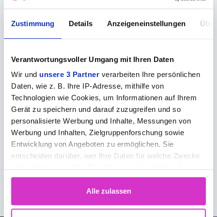
Zustimmung
Details
Anzeigeneinstellungen
Über
Verantwortungsvoller Umgang mit Ihren Daten
Wir und
unsere 3 Partner
verarbeiten Ihre persönlichen
Daten, wie z. B. Ihre IP-Adresse, mithilfe von
Technologien wie Cookies, um Informationen auf Ihrem
Gerät zu speichern und darauf zuzugreifen und so
personalisierte Werbung und Inhalte, Messungen von
Werbung und Inhalten, Zielgruppenforschung sowie
Digital sovereignty in the video
Entwicklung von Angeboten zu ermöglichen. Sie
infrastructure
entscheiden darüber, wer Ihre Daten für welche Zwecke
5 Aug
nutzt. Sie können Ihre Einwilligung jederzeit über die
Cookie-Erklärung oder durch Klicken auf das Privacy
Trigger Symbol ändern oder widerrufen
Alle zulassen
Wenn Sie es erlauben, würden wir auch gerne: